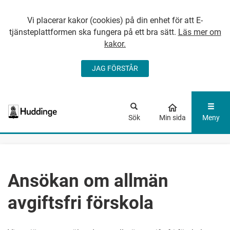
Vi placerar kakor (cookies) på din enhet för att E-
tjänsteplattformen ska fungera på ett bra sätt.
Läs mer om
kakor.
JAG FÖRSTÅR
GÅ DIREKT TILL
HUVUDINNEHÅLLET
Sök
Min sida
Meny
Ansökan om allmän
avgiftsfri förskola