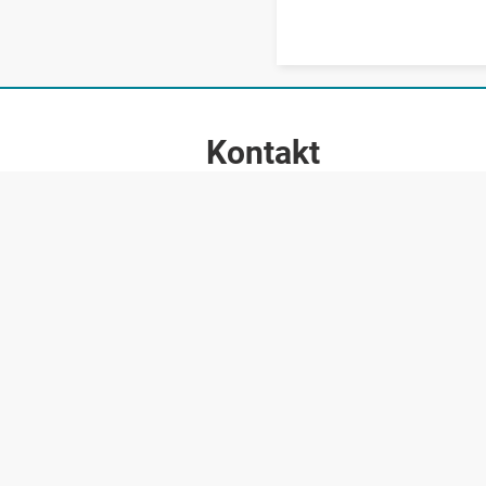
Kontakt
Huddinge kommun
Telefon: 08-535 300 00
E-post:
servicecenter@huddinge.se
Besöksadress:
Våra förvaltningar
Postadress: 141 85 Huddinge