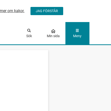
mer om kakor.
JAG FÖRSTÅR
ÅLLET
Sök
Min sida
Meny