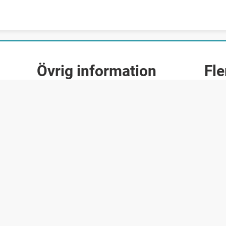
Övrig information
Fle
Frågor & Svar
Felanmälan
Säg vad du tycker
Engagera dig och påverka
Om webbplatsen
Till pressrum
Webbkarta
Anslagstavla
Personuppgifter
Tillgänglighetsredogörelse