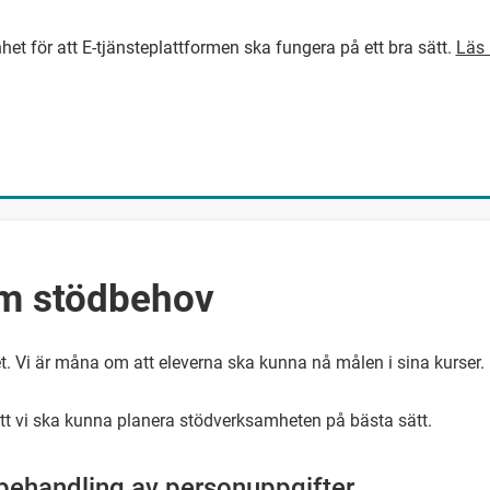
het för att E-tjänsteplattformen ska fungera på ett bra sätt.
Läs 
GÅ DIREKT TILL HUVUDINNEH
m stödbehov
. Vi är måna om att eleverna ska kunna nå målen i sina kurser.
r att vi ska kunna planera stödverksamheten på bästa sätt.
behandling av personuppgifter