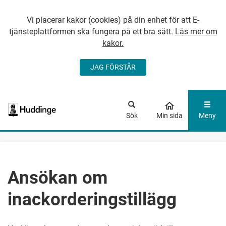
Vi placerar kakor (cookies) på din enhet för att E-
tjänsteplattformen ska fungera på ett bra sätt.
Läs mer om
kakor.
JAG FÖRSTÅR
GÅ DIREKT TILL
HUVUDINNEHÅLLET
Sök
Min sida
Meny
Ansökan om
inackorderingstillägg